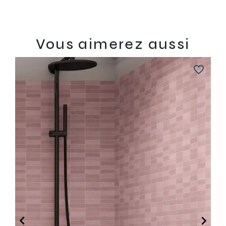
Vous aimerez aussi
favorite_border

