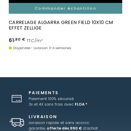
Commander échantillon
CARRELAGE ALGARRA GREEN FIELD 10X10 CM
EFFET ZELLIGE
61
,80 €
TTC/m²
Disponible - Livraison 3-4 semaines
PAIEMENTS
Paiement 100% sécurisé
3x et 4X sans frais avec
FLOA *
LIVRAISON
Livraison rapide et sans accroc
garantie,
offerte dès 990 €
d’achat