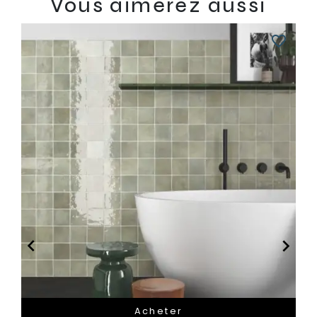
Vous aimerez aussi
favorite_border


Acheter