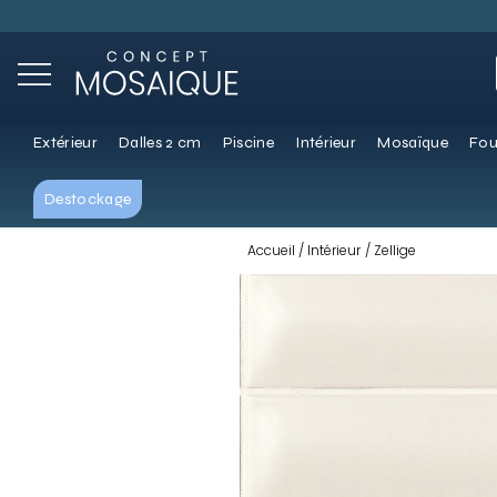
Extérieur
Dalles 2 cm
Piscine
Intérieur
Mosaïque
Fou
Destockage
Accueil
Intérieur
Zellige