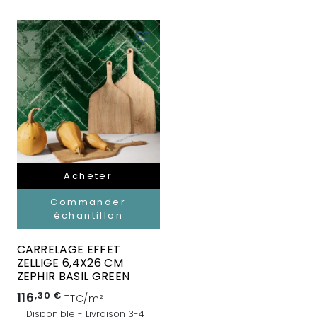
favorite_border
Acheter
Commander
échantillon
CARRELAGE EFFET
ZELLIGE 6,4X26 CM
ZEPHIR BASIL GREEN
116
,30 €
TTC/m²
Disponible - Livraison 3-4