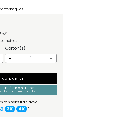
ractéristiques
0 m²
4 semaines
Carton(s)
-
+
r au panier
un échantillon
rs de la commande
s fois sans frais avec
*