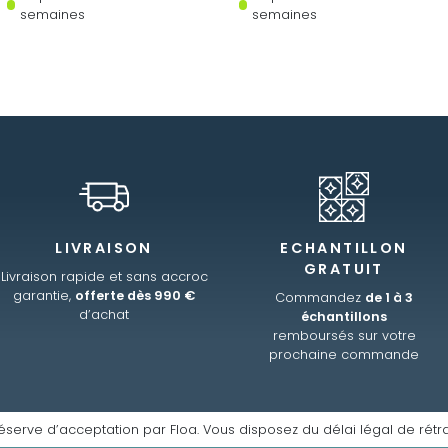
semaines
semaines
LIVRAISON
ECHANTILLON
GRATUIT
Livraison rapide et sans accroc
garantie,
offerte dès 990 €
Commandez
de 1 à 3
d’achat
échantillons
remboursés sur votre
prochaine commande
éserve d’acceptation par Floa. Vous disposez du délai légal de rétra