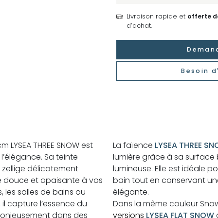
Livraison rapide et
offerte 
d’achat.
Demand
Besoin d
0 cm LYSEA THREE SNOW est
La faïence
LYSEA THREE S
 l’élégance. Sa teinte
lumière grâce à sa surface
 zellige délicatement
lumineuse. Elle est idéale p
re douce et apaisante à vos
bain tout en conservant u
, les salles de bains ou
élégante.
 il capture l’essence du
Dans la même couleur Snow,
armonieusement dans des
versions
LYSEA FLAT SNOW