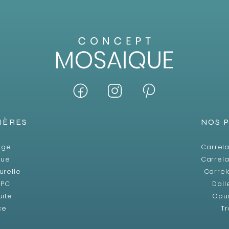
IÈRES
NOS 
age
Carrela
que
Carrela
urelle
Carrel
SPC
Dall
uite
Opu
ce
Tr