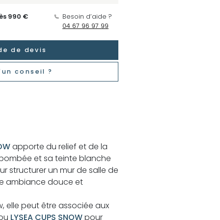
dès 990 €
Besoin d’aide ?
04 67 96 97 99
e de devis
'un conseil ?
NOW
apporte du relief et de la
 bombée et sa teinte blanche
our structurer un mur de salle de
ne ambiance douce et
 elle peut être associée aux
ou
LYSEA CUPS SNOW
pour