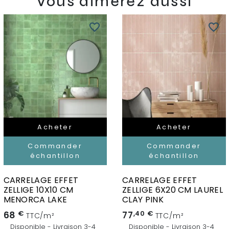
Vous aimerez aussi
favorite_border
favorite_border
Acheter
Acheter
Commander
Commander
échantillon
échantillon
CARRELAGE EFFET
CARRELAGE EFFET
ZELLIGE 10X10 CM
ZELLIGE 6X20 CM LAUREL
MENORCA LAKE
CLAY PINK
68
€
77
,40 €
TTC/m²
TTC/m²
Disponible - Livraison 3-4
Disponible - Livraison 3-4