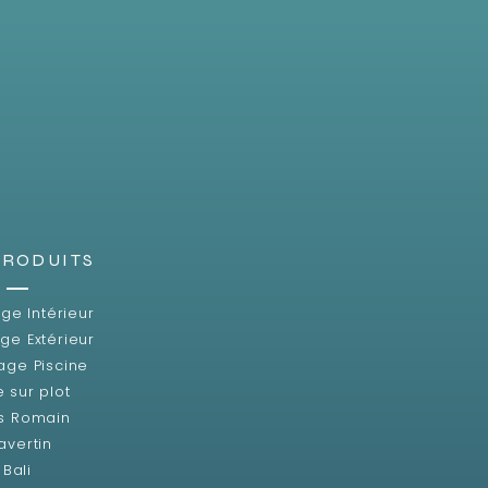
PRODUITS
ge Intérieur
ge Extérieur
age Piscine
e sur plot
s Romain
avertin
Bali