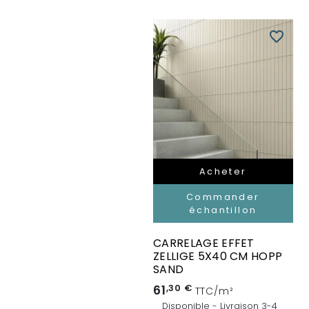
favorite_border
Acheter
Commander
échantillon
CARRELAGE EFFET
ZELLIGE 5X40 CM HOPP
SAND
61
,30 €
TTC/m²
Disponible - Livraison 3-4