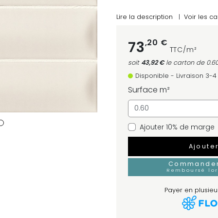
Lire la description
|
Voir les ca
,20 €
73
TTC/m²
soit
43,92 €
le carton
de 0.6
Disponible - Livraison 3-
Surface m²
Ajouter 10% de marge
Ajoute
Commander 
Remboursé lo
Payer en plusieur