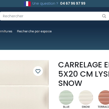
Une question ?
04 67 96 97 99
rnitures
Recherche par espace
CARRELAGE EF
favorite_border
5X20 CM LYS
SNOW