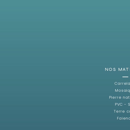
NOS MAT
Carrel
Mosaï
Pierre nat
PVC - 
Terre c
Faïen