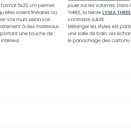
e format 5x20 cm permet
jouer sur les volumes. Dans
’elles soient linéaires ou
THREE, la teinte
LYSEA THREE
iser vos murs selon vos
contraste subtil.
rfaitement à des matériaux
Mélanger les styles est par
pportant une touche de
une salle de bain. Les échant
intérieur.
le panachage des cartons g