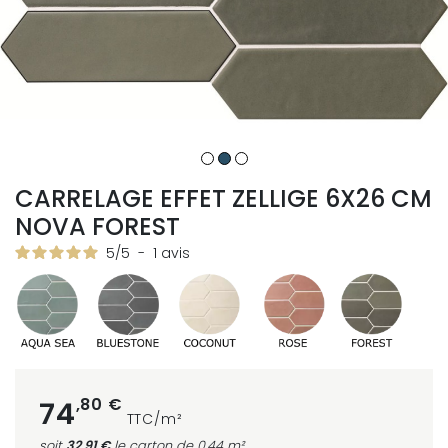
CARRELAGE EFFET ZELLIGE 6X26 CM
NOVA FOREST
5
/
5
-
1
avis
,80 €
74
TTC/m²
soit
32,91 €
le carton
de 0.44 m²