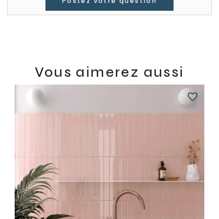
Postez votre question
Vous aimerez aussi
favorite_border