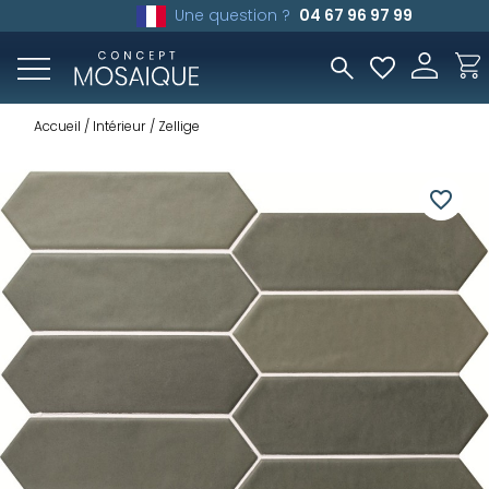
Une question ?
04 67 96 97 99
Accueil
Intérieur
Zellige
favorite_border