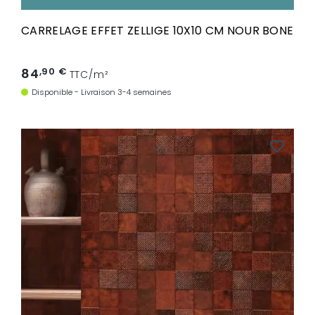
CARRELAGE EFFET ZELLIGE 10X10 CM NOUR BONE
84
,90 €
TTC/m²
Disponible - Livraison 3-4 semaines
favorite_border