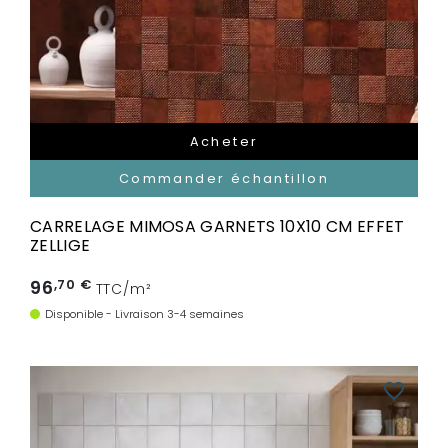
Acheter
Commander échantillon
CARRELAGE MIMOSA GARNETS 10X10 CM EFFET
ZELLIGE
96
,70 €
TTC/m²
Disponible - Livraison 3-4 semaines
favorite_border