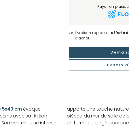
Payer en plusieur
Livraison rapide et
offerte 
d’achat.
Demand
Besoin d
s 5x40 cm
évoque
apporte une touche naturelle et raffinée à toutes les
cains avec sa finition
 la crédence de cuisine.
rs. Son vert mousse intense
Un format allongé pour une 