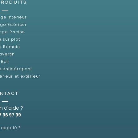
PRODUITS
ge Intérieur
ge Extérieur
age Piscine
e sur plot
s Romain
avertin
Bali
e antidérapant
érieur et extérieur
NTACT
n d'aide ?
7 96 97 99
 rappelé ?