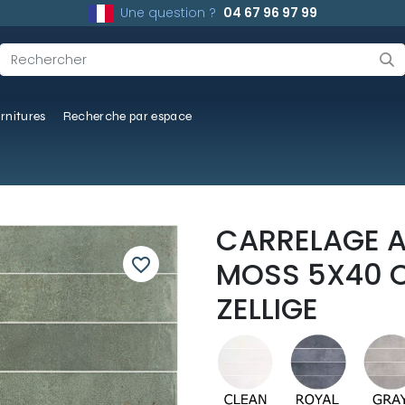
Une question ?
04 67 96 97 99
rnitures
Recherche par espace
CARRELAGE 
favorite_border
MOSS 5X40 C
ZELLIGE