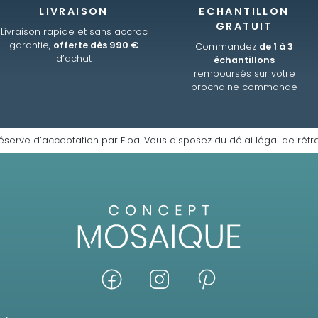
LIVRAISON
ECHANTILLON
GRATUIT
Livraison rapide et sans accroc
garantie,
offerte dès 990 €
Commandez
de 1 à 3
d’achat
échantillons
remboursés sur votre
prochaine commande
éserve d’acceptation par Floa. Vous disposez du délai légal de rétra