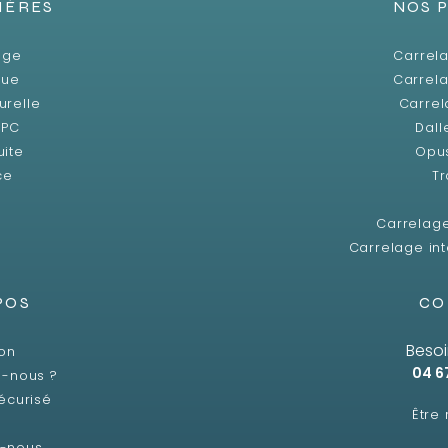
IÈRES
NOS 
age
Carrela
que
Carrela
urelle
Carrel
SPC
Dall
uite
Opu
ce
Tr
Carrelag
Carrelage int
POS
CO
Besoi
son
04 6
-nous ?
écurisé
Être
z-nous