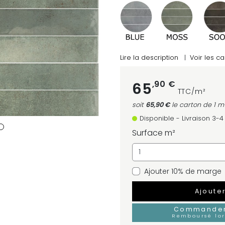
Lire la description
|
Voir les ca
,90 €
65
TTC/m²
soit
65,90 €
le carton
de 1 m
Disponible - Livraison 3-
Surface m²
Ajouter 10% de marge
Ajoute
Commander 
Remboursé lo