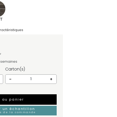
ractéristiques
²
4 semaines
Carton(s)
-
+
r au panier
un échantillon
rs de la commande