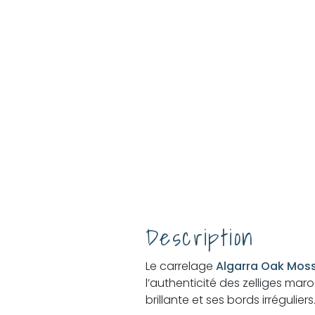
Description
Le carrelage
Algarra Oak Mos
l’authenticité des zelliges maro
pièces, du mur de salle de bain à
brillante et ses bords irrégulie