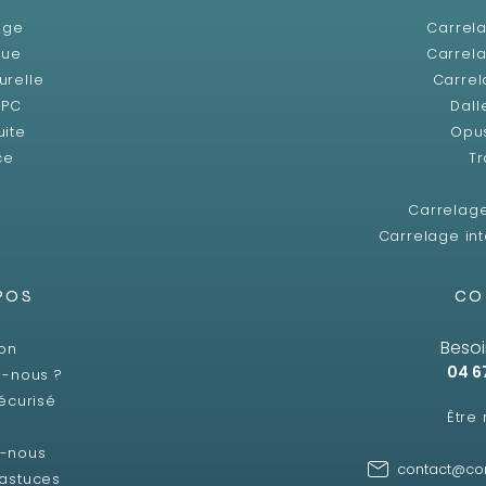
age
Carrela
que
Carrela
urelle
Carrel
SPC
Dall
uite
Opu
ce
Tr
Carrelag
Carrelage int
POS
CO
Besoi
son
04 6
-nous ?
écurisé
Être
z-nous
contact@co
 astuces