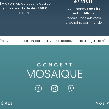
GRATUIT
Livraison rapide et sans accroc
garantie,
offerte dès 990 €
Commandez
de 1 à 3
d’achat
échantillons
remboursés sur votre
prochaine commande
éserve d’acceptation par Floa. Vous disposez du délai légal de rétra
IÈRES
NOS 