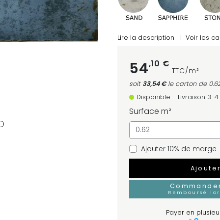
Lire la description
|
Voir les ca
,10 €
54
TTC/m²
soit
33,54 €
le carton
de 0.6
Disponible - Livraison 3-
Surface m²
Ajouter 10% de marge
Ajoute
Commander 
Remboursé lo
Payer en plusieur