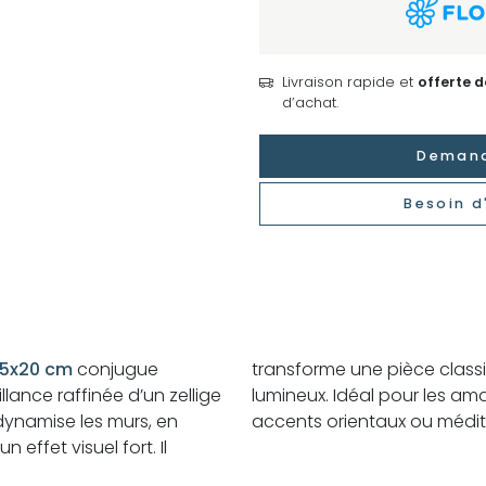
Livraison rapide et
offerte 
d’achat.
Demand
Besoin d
,5x20 cm
conjugue
transforme une pièce classique en espace audacieux et
illance raffinée d’un zellige
teurs de design chic aux
ynamise les murs, en
accents orientaux ou médit
 effet visuel fort. Il