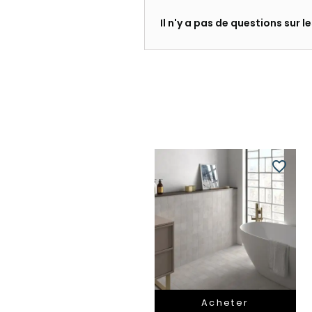
Il n'y a pas de questions sur 
favorite_border
Acheter