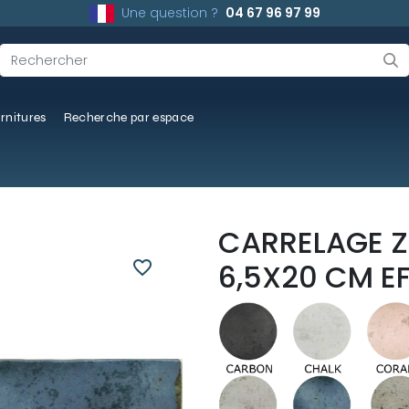
Une question ?
04 67 96 97 99
rnitures
Recherche par espace
CARRELAGE Z
favorite_border
6,5X20 CM EF