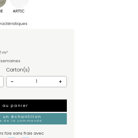
ractéristiques
2 m²
4 semaines
Carton(s)
-
+
r au panier
un échantillon
rs de la commande
s fois sans frais avec