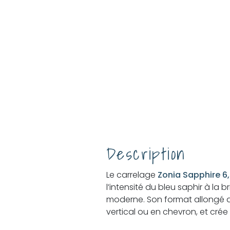
Description
Le carrelage
Zonia Sapphire 6
l’intensité du bleu saphir à la br
lumineux. Idéal pour les ama
moderne. Son format allongé d
vertical ou en chevron, et crée un