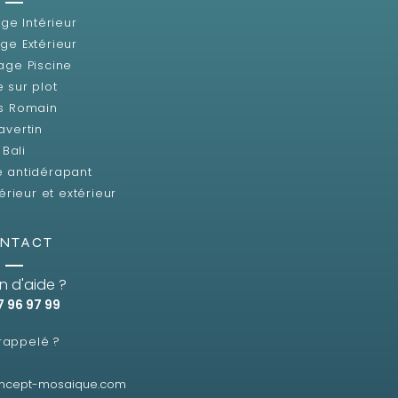
ge Intérieur
ge Extérieur
age Piscine
e sur plot
s Romain
avertin
Bali
e antidérapant
érieur et extérieur
NTACT
n d'aide ?
7 96 97 99
 rappelé ?
ncept-mosaique.com