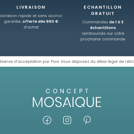
LIVRAISON
ECHANTILLON
GRATUIT
Livraison rapide et sans accroc
garantie,
offerte dès 990 €
Commandez
de 1 à 3
d’achat
échantillons
remboursés sur votre
prochaine commande
éserve d’acceptation par Floa. Vous disposez du délai légal de rétra