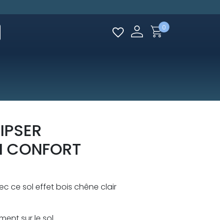
0
IPSER
CM CONFORT
 ce sol effet bois chêne clair
ment sur le sol