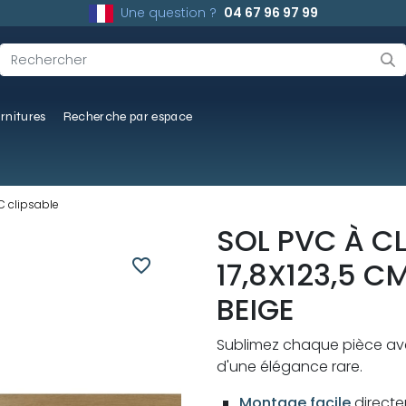
Une question ?
04 67 96 97 99
rnitures
Recherche par espace
 clipsable
SOL PVC À CL
favorite_border
17,8X123,5 
BEIGE
Sublimez chaque pièce avec
d'une élégance rare.
Montage facile
directe