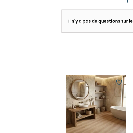
Il n'y a pas de questions sur 
favorite_border