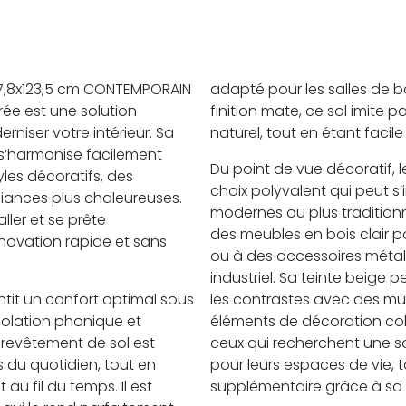
C 17,8x123,5 cm CONTEMPORAIN
adapté pour les salles de ba
ée est une solution
finition mate, ce sol imite 
niser votre intérieur. Sa
naturel, tout en étant facile
e s’harmonise facilement
Du point de vue décoratif,
les décoratifs, des
choix polyvalent qui peut s
biances plus chaleureuses.
modernes ou plus traditionn
aller et se prête
des meubles en bois clair
novation rapide et sans
ou à des accessoires métal
industriel. Sa teinte beige
tit un confort optimal sous
les contrastes avec des mu
isolation phonique et
éléments de décoration colo
revêtement de sol est
ceux qui recherchent une s
 du quotidien, tout en
pour leurs espaces de vie, 
u fil du temps. Il est
supplémentaire grâce à sa