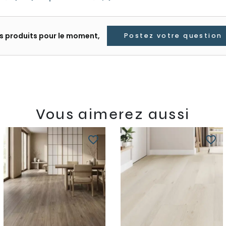
les produits pour le moment,
Postez votre question
Vous aimerez aussi
favorite_border
favorite_border