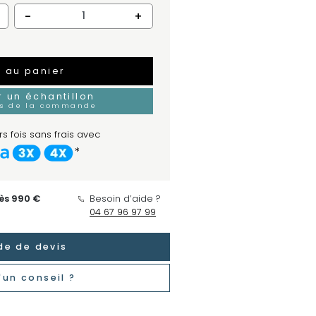
-
+
r au panier
un échantillon
rs de la commande
s fois sans frais avec
*
dès 990 €
Besoin d’aide ?
04 67 96 97 99
e de devis
'un conseil ?