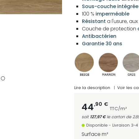
Sous-couche intégrée
100 %
imperméable
Résistant
a l'usure, au
Couche de protection
Antibactérien
Garantie 30 ans
Lire la description
|
Voir les ca
,90 €
44
TTC/m²
soit
127,97 €
le carton
de 2.8
Disponible - Livraison 3-
Surface m²