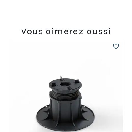
Vous aimerez aussi
favorite_border