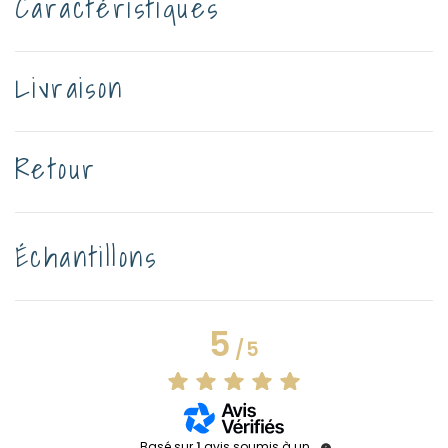
Caractéristiques
Livraison
Retour
Échantillons
5
/
5
Basé sur
1
avis soumis à un