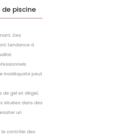
 de piscine
inant. Des
 ont tendance à
alité.
rofessionnels
ose inadéquate peut
s de gel et dégel,
es situées dans des
essiter un
, le contrôle des