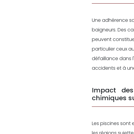
Une adhérence soli
baigneurs. Des ca
peuvent constituer
particulier ceux a
défaillance dans 
accidents et à un
Impact des
chimiques su
Les piscines sont
les régions sujett