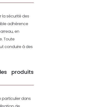
 la sécurité des
aible adhérence
carreau, en
e. Toute
eut conduire à des
es produits
 particulier dans
lisation de