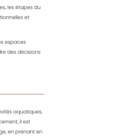
es, les étapes du
ionnelles et
des espaces
dre des décisions
vités aquatiques,
ement, il est
age, en prenant en