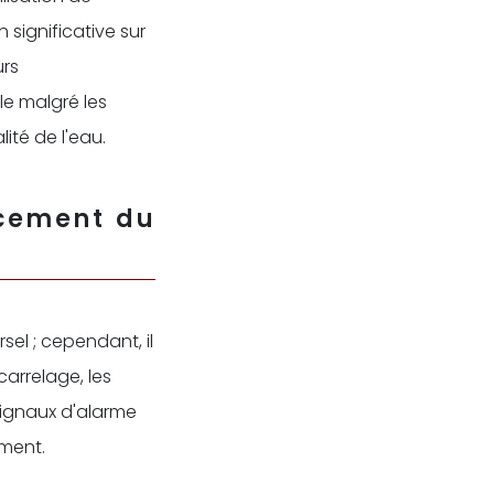
 significative sur
urs
le malgré les
ité de l'eau.
cement du
sel ; cependant, il
carrelage, les
signaux d'alarme
ment.