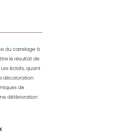
ce du carrelage à
tre le résultat de
 Les éclats, quant
La décoloration
himiques de
ne détérioration
x