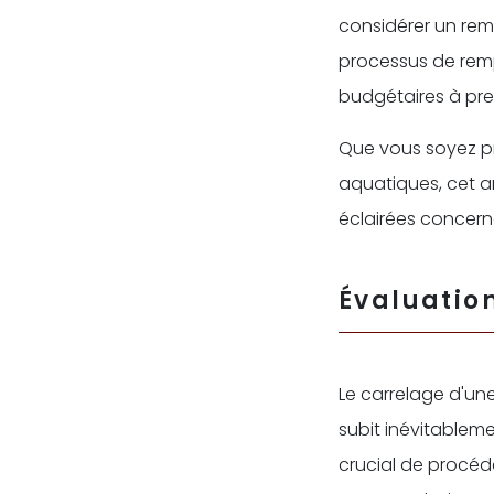
considérer un rem
processus de remp
budgétaires à pr
Que vous soyez pr
aquatiques, cet ar
éclairées concern
Évaluation
Le carrelage d'un
subit inévitableme
crucial de procéd