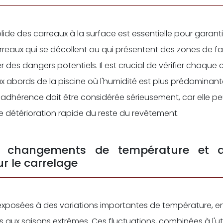
de des carreaux à la surface est essentielle pour garantir
rreaux qui se décollent ou qui présentent des zones de f
 des dangers potentiels. Il est crucial de vérifier chaque 
ux abords de la piscine où l'humidité est plus prédominant
l'adhérence doit être considérée sérieusement, car elle p
e détérioration rapide du reste du revêtement.
 changements de température et d
r le carrelage
 exposées à des variations importantes de température, en
es aux saisons extrêmes. Ces fluctuations, combinées à l'uti