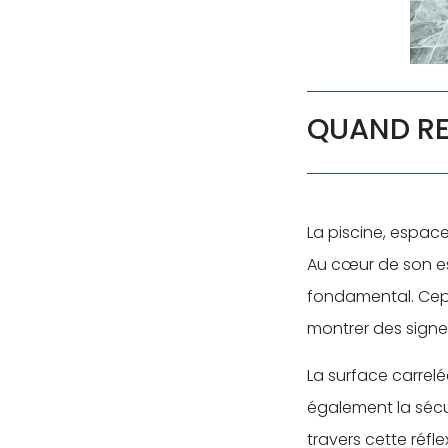
QUAND REF
La piscine, espac
Au cœur de son est
fondamental. Cepen
montrer des signes
La surface carrelé
également la sécur
travers cette réfl