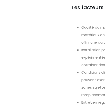
Les facteurs
Qualité du ma
matériaux de 
offrir une du
Installation 
expérimentés,
entraîner des
Conditions cli
peuvent exerc
zones sujett
remplacement
Entretien régu