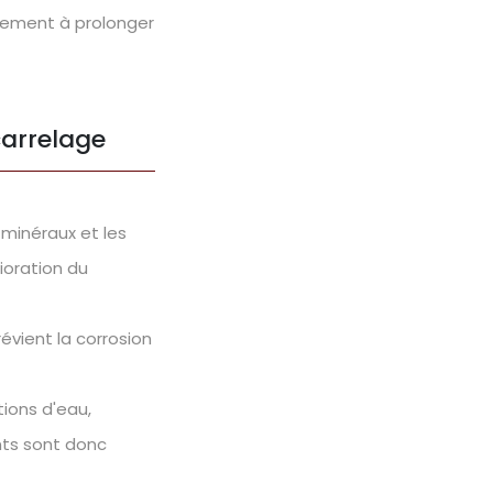
ivement à prolonger
carrelage
 minéraux et les
ioration du
révient la corrosion
tions d'eau,
ints sont donc